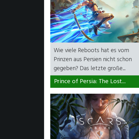
Wie viele Reboots hat es vom
Prinzen aus Persien nicht schon
gegeben? Das letzte große...
Prince of Persia: The Lost...