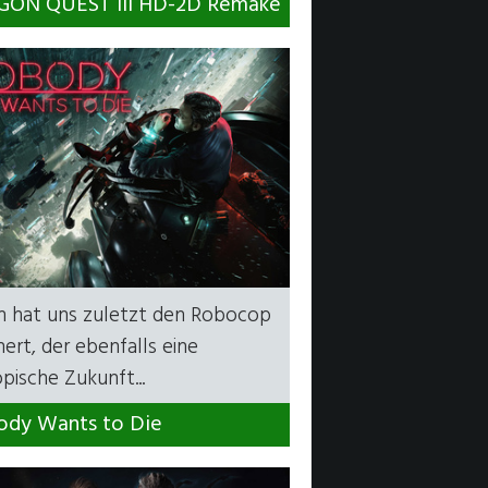
ON QUEST III HD-2D Remake
n hat uns zuletzt den Robocop
ert, der ebenfalls eine
pische Zukunft...
dy Wants to Die