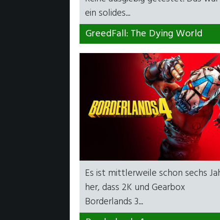
ein solides...
GreedFall: The Dying World
Es ist mittlerweile schon sechs Ja
her, dass 2K und Gearbox
Borderlands 3...