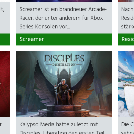
t,
Screamer ist ein brandneuer Arcade-
Nach
Racer, der unter anderem für Xbox
Resid
Series Konsolen vor...
stärke
Screamer
Resi
r
Kalypso Media hatte zuletzt mit
Die 
Disciples: Liberation den ersten Teil
sehn