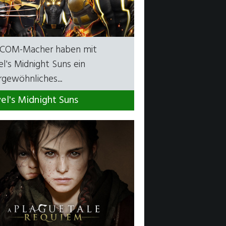
XCOM-Macher haben mit
l's Midnight Suns ein
gewöhnliches...
el's Midnight Suns