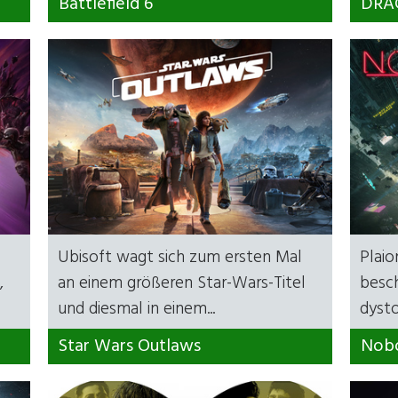
Battlefield 6
DRAG
Ubisoft wagt sich zum ersten Mal
Plaio
,
an einem größeren Star-Wars-Titel
besch
und diesmal in einem...
dysto
Star Wars Outlaws
Nobo