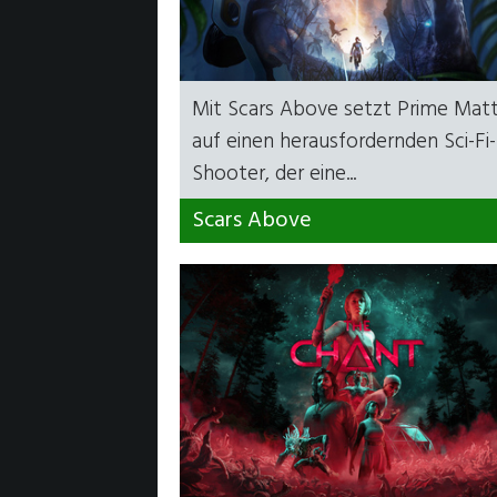
Mit Scars Above setzt Prime Mat
auf einen herausfordernden Sci-Fi-
Shooter, der eine...
Scars Above