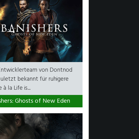
Entwicklerteam von Dontnod
uletzt bekannt für ruhigere
 à la Life is...
shers: Ghosts of New Eden