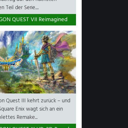
 Teil der Serie....
ON QUEST VII Reimagined
n Quest III kehrt zurück – und
Square Enix wagt sich an ein
lettes Remake...