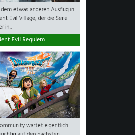
 dem etwas anderen Ausflug in
ent Evil Village, der die Serie
r in...
dent Evil Requiem
Community wartet eigentlich
süchtig auf den nächsten