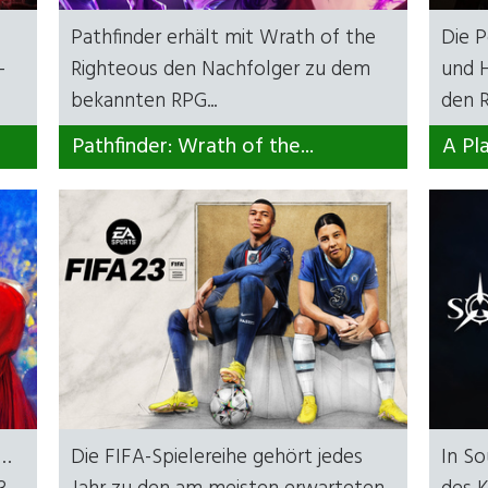
Pathfinder erhält mit Wrath of the
Die P
-
Righteous den Nachfolger zu dem
und 
bekannten RPG...
den R
Pathfinder: Wrath of the...
A Pl
e…
Die FIFA-Spielereihe gehört jedes
In So