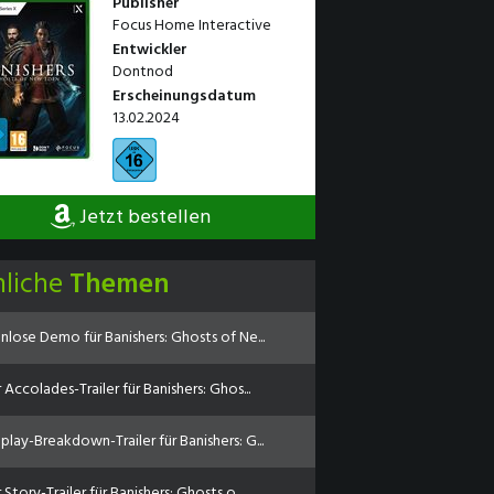
Publisher
Focus Home Interactive
Entwickler
Dontnod
Erscheinungsdatum
13.02.2024
Jetzt bestellen
nliche
Themen
nlose Demo für Banishers: Ghosts of Ne...
Accolades-Trailer für Banishers: Ghos...
lay-Breakdown-Trailer für Banishers: G...
Story-Trailer für Banishers: Ghosts o...