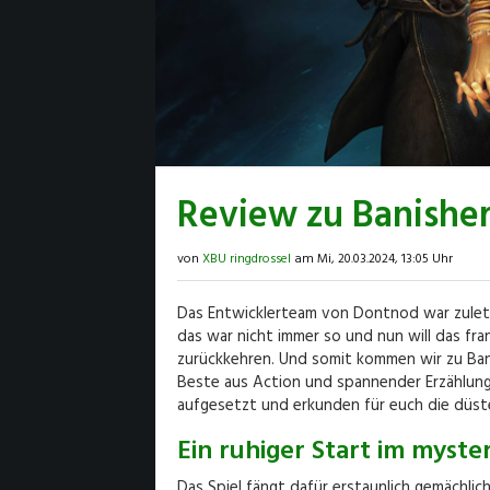
Review zu Banisher
von
XBU ringdrossel
am Mi, 20.03.2024, 13:05 Uhr
Das Entwicklerteam von Dontnod war zuletzt 
das war nicht immer so und nun will das fr
zurückkehren. Und somit kommen wir zu Bani
Beste aus Action und spannender Erzählung
aufgesetzt und erkunden für euch die düste
Ein ruhiger Start im myste
Das Spiel fängt dafür erstaunlich gemächli