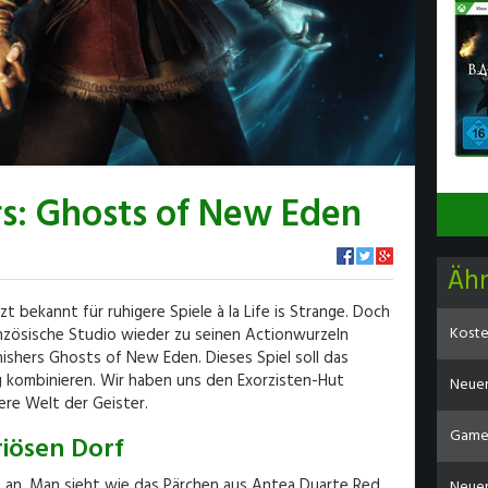
s: Ghosts of New Eden
Äh
bekannt für ruhigere Spiele à la Life is Strange. Doch
Koste
anzösische Studio wieder zu seinen Actionwurzeln
shers Ghosts of New Eden. Dieses Spiel soll das
 kombinieren. Wir haben uns den Exorzisten-Hut
Neuer 
re Welt der Geister.
Gamep
riösen Dorf
ch an. Man sieht wie das Pärchen aus Antea Duarte Red
Neuer 