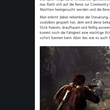
mac Raith sich auf die Reise zur Community
Mächten heimgesucht werden und die Bewoh
Man erlernt dabei nebenbei die Steuerung, 
soulslikes gespielt hat, dem wird diese be
Stick fixieren, draufhauen und fleißig auswe
kommt noch die Fähigkeit eine mächtige At
sofort bannen kann. Aber das war es auch. E