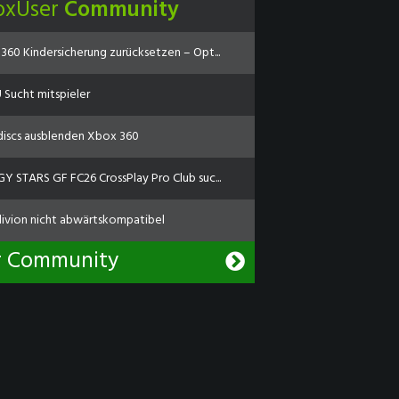
oxUser
Community
360 Kindersicherung zurücksetzen – Opt...
Sucht mitspieler
discs ausblenden Xbox 360
Y STARS GF FC26 CrossPlay Pro Club suc...
livion nicht abwärtskompatibel
r Community