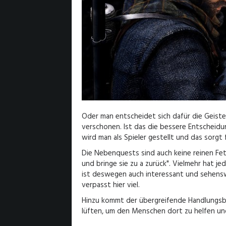
Oder man entscheidet sich dafür die Geiste
verschonen. Ist das die bessere Entscheidu
wird man als Spieler gestellt und das sorgt
Die Nebenquests sind auch keine reinen Fetc
und bringe sie zu a zurück". Vielmehr hat j
ist deswegen auch interessant und sehensw
verpasst hier viel.
Hinzu kommt der übergreifende Handlungsbog
lüften, um den Menschen dort zu helfen und