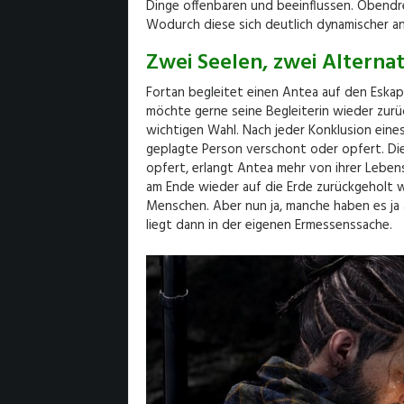
Dinge offenbaren und beeinflussen. Obendre
Wodurch diese sich deutlich dynamischer an
Zwei Seelen, zwei Alterna
Fortan begleitet einen Antea auf den Eskap
möchte gerne seine Begleiterin wieder zurü
wichtigen Wahl. Nach jeder Konklusion eines
geplagte Person verschont oder opfert. Dies
opfert, erlangt Antea mehr von ihrer Lebens
am Ende wieder auf die Erde zurückgeholt w
Menschen. Aber nun ja, manche haben es ja 
liegt dann in der eigenen Ermessenssache.