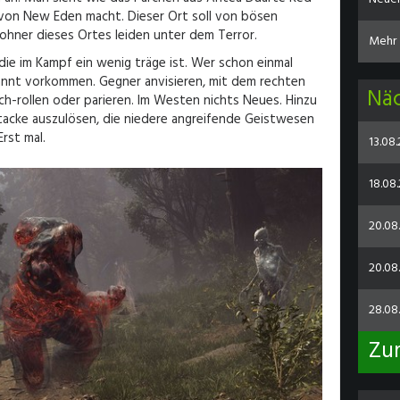
 von New Eden macht. Dieser Ort soll von bösen
ner dieses Ortes leiden unter dem Terror.
Mehr 
die im Kampf ein wenig träge ist. Wer schon einmal
kannt vorkommen. Gegner anvisieren, mit dem rechten
Nä
ich-rollen oder parieren. Im Westen nichts Neues. Hinzu
tacke auszulösen, die niedere angreifende Geistwesen
rst mal.
13.08
18.08.
20.08
20.08.
28.08
Zu