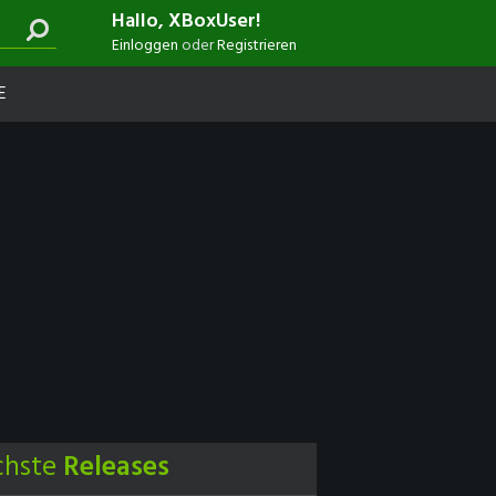
Hallo, XBoxUser!
Einloggen
oder
Registrieren
E
chste
Releases