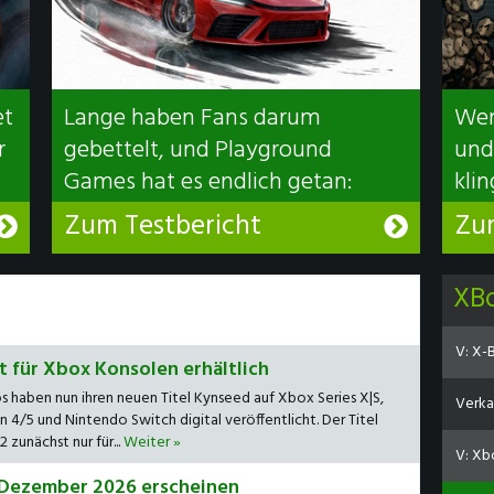
et
Lange haben Fans darum
Wen
r
gebettelt, und Playground
und
Games hat es endlich getan:
klin
Forza...
Zum Testbericht
Zu
XB
V: X-B
zt für Xbox Konsolen erhältlich
s haben nun ihren neuen Titel Kynseed auf Xbox Series X|S,
Verka
 4/5 und Nintendo Switch digital veröffentlicht. Der Titel
zunächst nur für...
Weiter »
V: Xbo
m Dezember 2026 erscheinen