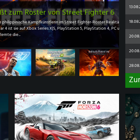
13.08
on Street Fighter 6
18.08.
lerin im Street Fighter-Roster Realität: Mit ihrer Ankunft
s X|S, PlayStation 5, PlayStation 4, PC und Nintendo Switch 2
20.08
20.08.
28.08
Zu