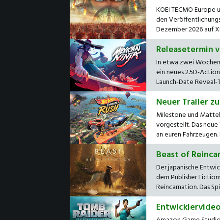
KOEI TECMO Europe u
den Veröffentlichungs
Dezember 2026 auf XBO
Releasetermin v
In etwa zwei Wochen,
ein neues 2.5D-Action
Launch-Date Reveal-Te
Neuer Trailer z
Milestone und Mattel 
vorgestellt. Das neu
an euren Fahrzeugen. D
Beast of Reincar
Der japanische Entwi
dem Publisher Fictio
Reincarnation. Das Spie
Entwicklervideo 