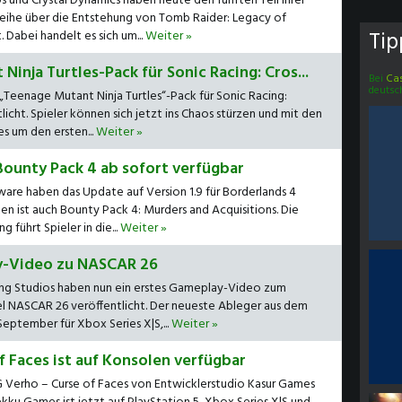
und Crystal Dynamics haben heute den fünften Teil ihrer
ihe über die Entstehung von Tomb Raider: Legacy of
Tip
. Dabei handelt es sich um...
Weiter »
inja Turtles-Pack für Sonic Racing: Cros...
Bei
Cas
deutsc
s „Teenage Mutant Ninja Turtles“-Pack für Sonic Racing:
icht. Spieler können sich jetzt ins Chaos stürzen und mit den
es um den ersten...
Weiter »
Bounty Pack 4 ab sofort verfügbar
are haben das Update auf Version 1.9 für Borderlands 4
ten ist auch Bounty Pack 4: Murders and Acquisitions. Die
 führt Spieler in die...
Weiter »
y-Video zu NASCAR 26
ng Studios haben nun ein erstes Gameplay-Video zum
NASCAR 26 veröffentlicht. Der neueste Ableger aus dem
September für Xbox Series X|S,...
Weiter »
f Faces ist auf Konsolen verfügbar
 Verho – Curse of Faces von Entwicklerstudio Kasur Games