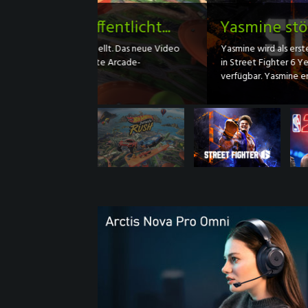
Yasmine stößt zum Roster v
Yasmine wird als erste philippinische Kampfkünst
in Street Fighter 6 Year 4 ist sie auf Xbox Serie
verfügbar. Yasmine erlernte die...