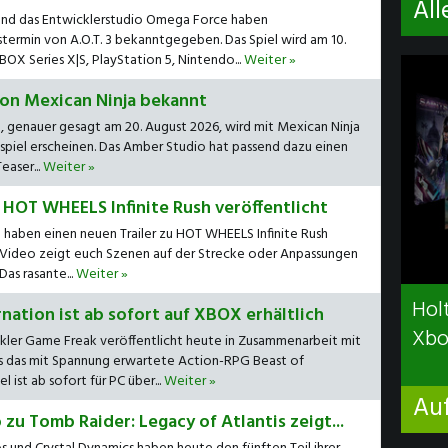
All
nd das Entwicklerstudio Omega Force haben
termin von A.O.T. 3 bekanntgegeben. Das Spiel wird am 10.
X Series X|S, PlayStation 5, Nintendo...
Weiter »
on Mexican Ninja bekannt
 genauer gesagt am 20. August 2026, wird mit Mexican Ninja
spiel erscheinen. Das Amber Studio hat passend dazu einen
aser...
Weiter »
u HOT WHEELS Infinite Rush veröffentlicht
haben einen neuen Trailer zu HOT WHEELS Infinite Rush
e Video zeigt euch Szenen auf der Strecke oder Anpassungen
as rasante...
Weiter »
Holt
nation ist ab sofort auf XBOX erhältlich
Xbo
ckler Game Freak veröffentlicht heute in Zusammenarbeit mit
ns das mit Spannung erwartete Action-RPG Beast of
l ist ab sofort für PC über...
Weiter »
Au
zu Tomb Raider: Legacy of Atlantis zeigt...