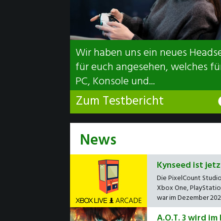
Wir haben uns ein neues Heads
für euch angesehen, welches fü
PC, Konsole und...
Zum Testbericht
News
Kynseed ist jet
Die PixelCount Studio
Xbox One, PlayStation
war im Dezember 2022 
A.O.T. 3 wird i