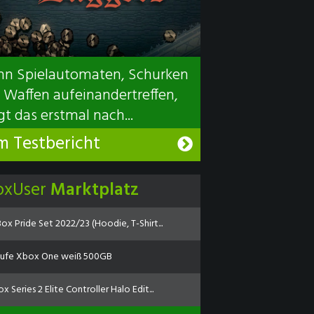
n Spielautomaten, Schurken
 Waffen aufeinandertreffen,
gt das erstmal nach...
m Testbericht
oxUser
Marktplatz
ox Pride Set 2022/23 (Hoodie, T-Shirt...
ufe Xbox One weiß 500GB
x Series 2 Elite Controller Halo Edit...