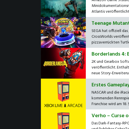
Amazon Game Studios 
Minidokumentationsre
Atlantis veröffentlicht
Teenage Mutant N
SEGA hat offiziell da
CrossWorlds veröffentl
pizzaverrückten Turtl
Borderlands 4: 
2K und Gearbox Softw
veröffentlicht. Enthal
neue Story-Erweiterung
Erstes Gamepla
NASCAR und die iRaci
kommenden Rennspiel 
Franchise wird am 18. 
Verho – Curse o
Das Dark-Fantasy-RPG