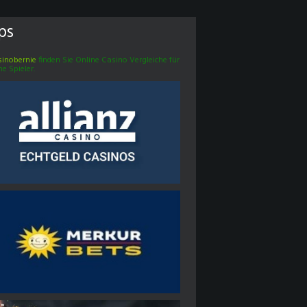
ps
inobernie
finden Sie Online Casino Vergleiche für
he Spieler.