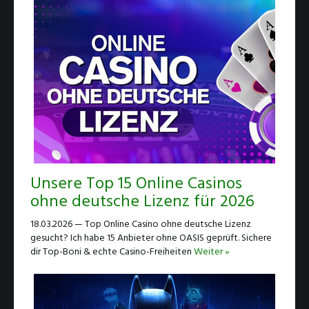
Unsere Top 15 Online Casinos
ohne deutsche Lizenz für 2026
18.03.2026 — Top Online Casino ohne deutsche Lizenz
gesucht? Ich habe 15 Anbieter ohne OASIS geprüft. Sichere
dir Top-Boni & echte Casino-Freiheiten
Weiter »