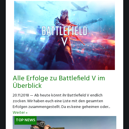
Alle Erfolge zu Battlefield V im
Überblick
20.11.2018 — Ab heute könnt ihr Battlefield V endlich
zocken. Wir haben euch eine Liste mit den gesamten
Erfolgen zusammengestellt. Da es keine geheimen oder...
Weiter »