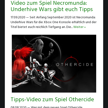
Video zum Spiel Necromunda:
Underhive Wars gibt euch Tipps
17.09.2020 — Seit Anfang September 2020 ist Necromunda:
Underhive Wars für die Xbox One Konsole erhältlich und der
Titel bietet euch reichlich Tiefgang an. Die...
Weiter »
Tipps-Video zum Spiel Othercide
08.08.2020 — Wer mit dem neuen Spiel Othercide