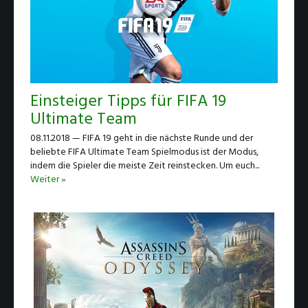
Einsteiger Tipps für FIFA 19
Ultimate Team
08.11.2018 — FIFA 19 geht in die nächste Runde und der
beliebte FIFA Ultimate Team Spielmodus ist der Modus,
indem die Spieler die meiste Zeit reinstecken. Um euch...
Weiter »