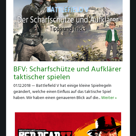
BFV: Scharfschütze und Aufklärer
taktischer spielen
01.12.2018 — Battlefield V hat einige kleine Spielregeln
geändert, welche einen Einfluss auf das taktische Spiel
haben. Wir haben einen genaueren Blick auf die...
Weiter »