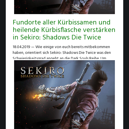
Fundorte aller Kürbissamen und
heilende Kürbisflasche verstärken
in Sekiro: Shadows Die Twice
18.04.2019 — Wie einige von euch bereits mitbekommen
haben, orientiert sich Sekiro: Shadows Die Twice was den
Schwierigkeitsgrad angeht an die Dark Souls Reihe. Um...
Weiter »