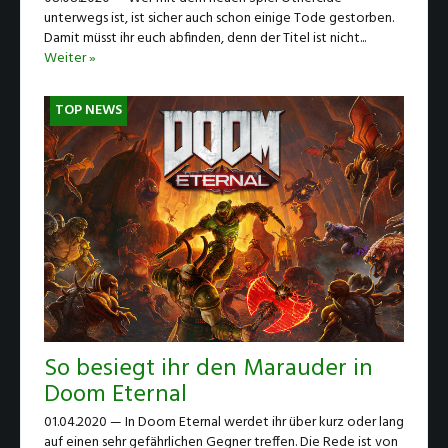
unterwegs ist, ist sicher auch schon einige Tode gestorben.
Damit müsst ihr euch abfinden, denn der Titel ist nicht...
Weiter »
So besiegt ihr den Marauder in
Doom Eternal
01.04.2020 — In Doom Eternal werdet ihr über kurz oder lang
auf einen sehr gefährlichen Gegner treffen. Die Rede ist von