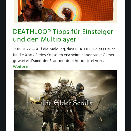
DEATHLOOP Tipps für Einsteiger
und den Multiplayer
16.09.2022 — Auf die Meldung, dass DEATHLOOP jetzt auch
für die Xbox Series Konsolen erscheint, haben viele Gamer
gewartet. Damit der Start mit dem Actiontitel von...
Weiter »