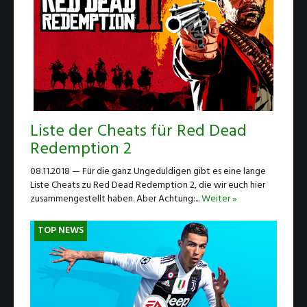
Liste der Cheats für Red Dead
Redemption 2
08.11.2018 — Für die ganz Ungeduldigen gibt es eine lange
Liste Cheats zu Red Dead Redemption 2, die wir euch hier
zusammengestellt haben. Aber Achtung:...
Weiter »