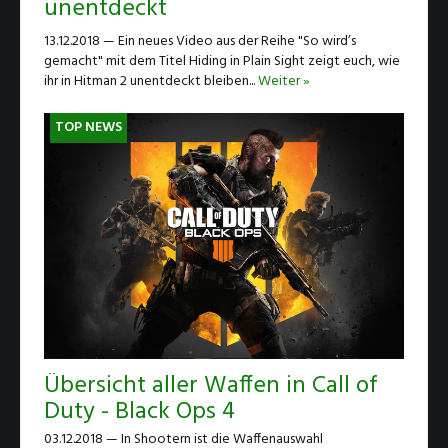
unentdeckt
13.12.2018 — Ein neues Video aus der Reihe "So wird’s
gemacht" mit dem Titel Hiding in Plain Sight zeigt euch, wie
ihr in Hitman 2 unentdeckt bleiben...
Weiter »
Übersicht aller Waffen in Call of
Duty - Black Ops 4
03.12.2018 — In Shootern ist die Waffenauswahl