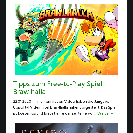
Tipps zum Free-to-Play Spiel
Brawlhalla
22.01.2020 — In einem neuen Video haben die Jungs von
Ubisoft-TV den Titel Brawlhalla näher vorgestellt. Das Spiel
ist kostenlos und bietet eine ganze Reihe von...
Weiter »