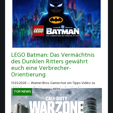
LEGO Batman: Das Vermächtnis
des Dunklen Ritters gewährt
euch eine Verbrecher-
Orientierung
13.03.2026 — Warner Bros. Games hat ein Tipps-Video zu
LEGO Batman: Das Vermächtnis des Dunklen Ritters
veröffentlicht, das die oft übersehenen, aber...
Weiter »