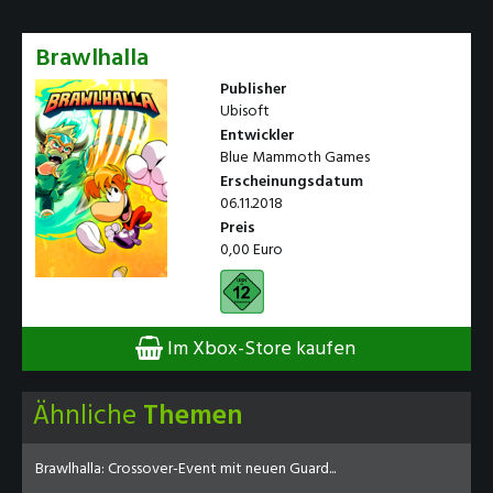
Brawlhalla
Publisher
Ubisoft
Entwickler
Blue Mammoth Games
Erscheinungsdatum
06.11.2018
Preis
0,00 Euro
Im Xbox-Store kaufen
Ähnliche
Themen
Brawlhalla: Crossover-Event mit neuen Guard...