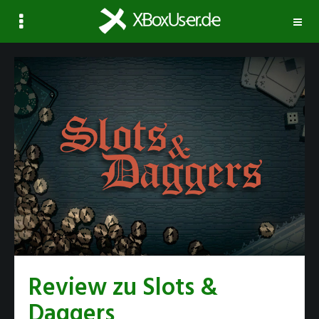
Navi
ausk
Review zu Slots &
Daggers