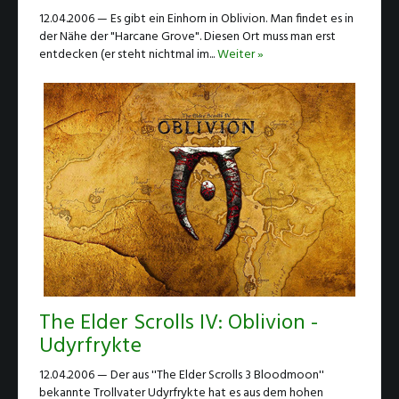
12.04.2006 — Es gibt ein Einhorn in Oblivion. Man findet es in
der Nähe der "Harcane Grove". Diesen Ort muss man erst
entdecken (er steht nichtmal im...
Weiter »
The Elder Scrolls IV: Oblivion -
Udyrfrykte
12.04.2006 — Der aus ''The Elder Scrolls 3 Bloodmoon''
bekannte Trollvater Udyrfrykte hat es aus dem hohen