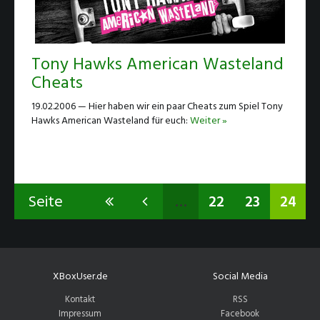
Tony Hawks American Wasteland
Cheats
19.02.2006 — Hier haben wir ein paar Cheats zum Spiel Tony
Hawks American Wasteland für euch:
Weiter »
Seite
…
22
23
24
XBoxUser.de
Social Media
Kontakt
RSS
Impressum
Facebook