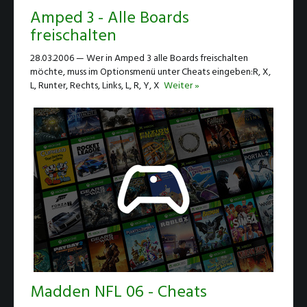
Amped 3 - Alle Boards
freischalten
28.03.2006 — Wer in Amped 3 alle Boards freischalten
möchte, muss im Optionsmenü unter Cheats eingeben:R, X,
L, Runter, Rechts, Links, L, R, Y, X
Weiter »
Madden NFL 06 - Cheats