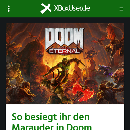
Navi
ausk
So besiegt ihr den
Marauder in Doom