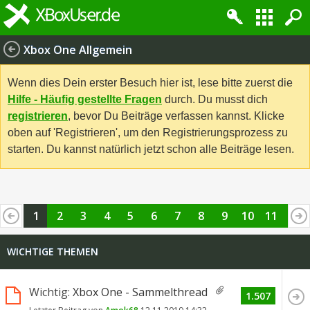
Xbox One Allgemein
Wenn dies Dein erster Besuch hier ist, lese bitte zuerst die
Hilfe - Häufig gestellte Fragen
durch. Du musst dich
registrieren
, bevor Du Beiträge verfassen kannst. Klicke
oben auf 'Registrieren', um den Registrierungsprozess zu
starten. Du kannst natürlich jetzt schon alle Beiträge lesen.
1
2
3
4
5
6
7
8
9
10
11
12
13
14
15
16
17
18
19
WICHTIGE THEMEN
Wichtig:
Xbox One - Sammelthread
1.507