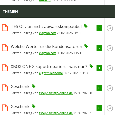
Letzter Beitrag von
Amok68
12.11.2019
14:32
THEMEN
TES Olivion nicht abwärtskompatibel
3
Letzter Beitrag von
clayton cox
25.02.2026
08:33
Welche Werte für die Kondensatoren
2
Letzter Beitrag von
clayton cox
06.02.2026
13:21
XBOX ONE X kaputtrepariert - was nun?
1
Letzter Beitrag von
eightmileshome
02.12.2025
13:57
Geschenk
0
Letzter Beitrag von
fstephan1@t-online.de
15.05.2025
00:57
Geschenk
0
Letzter Beitrag von
fstephan1@t-online.de
21.03.2025
16:57