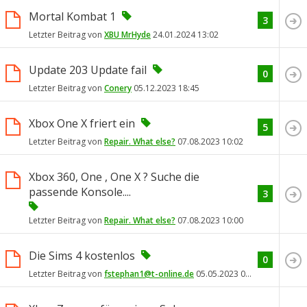
Mortal Kombat 1
3
Letzter Beitrag von
XBU MrHyde
24.01.2024
13:02
Update 203 Update fail
0
Letzter Beitrag von
Conery
05.12.2023
18:45
Xbox One X friert ein
5
Letzter Beitrag von
Repair. What else?
07.08.2023
10:02
Xbox 360, One , One X ? Suche die
passende Konsole....
3
Letzter Beitrag von
Repair. What else?
07.08.2023
10:00
Die Sims 4 kostenlos
0
Letzter Beitrag von
fstephan1@t-online.de
05.05.2023
01:11