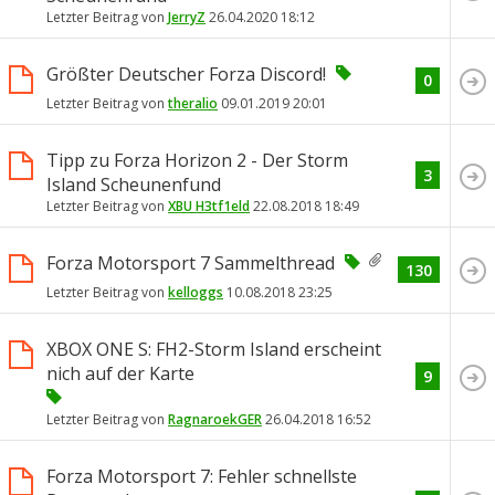
Letzter Beitrag von
JerryZ
26.04.2020
18:12
Größter Deutscher Forza Discord!
0
Letzter Beitrag von
theralio
09.01.2019
20:01
Tipp zu Forza Horizon 2 - Der Storm
3
Island Scheunenfund
Letzter Beitrag von
XBU H3tf1eld
22.08.2018
18:49
Forza Motorsport 7 Sammelthread
130
Letzter Beitrag von
kelloggs
10.08.2018
23:25
XBOX ONE S: FH2-Storm Island erscheint
nich auf der Karte
9
Letzter Beitrag von
RagnaroekGER
26.04.2018
16:52
Forza Motorsport 7: Fehler schnellste