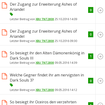
Der Zugang zur Erweiterung Ashes of
Ariandel
0
Letzter Beitrag von
XBU TNT2808
25.10.2016
14:09
Der Zugang zur Erweiterung Ashes of
0
Ariandel
Letzter Beitrag von
XBU TNT2808
25.10.2016
09:30
So besiegt ihr den Alten Dämonenkönig in
1
Dark Souls III
Letzter Beitrag von
XBU TNT2808
09.05.2016
14:39
Welche Gegner findet ihr am nervigsten in
Dark Souls 3?
0
Letzter Beitrag von
XBU TNT2808
09.05.2016
14:12
So besiegt ihr Oceiros den verzehrten