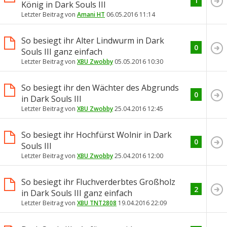
1
König in Dark Souls III
Letzter Beitrag von
Amani HT
06.05.2016
11:14
So besiegt ihr Alter Lindwurm in Dark
0
Souls III ganz einfach
Letzter Beitrag von
XBU Zwobby
05.05.2016
10:30
So besiegt ihr den Wächter des Abgrunds
0
in Dark Souls III
Letzter Beitrag von
XBU Zwobby
25.04.2016
12:45
So besiegt ihr Hochfürst Wolnir in Dark
0
Souls III
Letzter Beitrag von
XBU Zwobby
25.04.2016
12:00
So besiegt ihr Fluchverderbtes Großholz
2
in Dark Souls III ganz einfach
Letzter Beitrag von
XBU TNT2808
19.04.2016
22:09