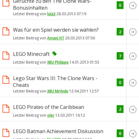
Gerüchte zu den The Clone Wars-
0
Bonusinhalten
Letzter Beitrag von
lula3
28.03.2013
07:19
Was für ein Spiel werden sie wählen?
2
Letzter Beitrag von
Amani HT
26.03.2013
07:56
LEGO Minecraft
7
Letzter Beitrag von
XBU Philippe
14.01.2013
01:55
Lego Star Wars III: The Clone Wars -
0
Cheats
Letzter Beitrag von
XBU MrHyde
12.04.2011
12:57
LEGO Pirates of the Caribbean
2
Letzter Beitrag von
oler
13.03.2011
16:12
LEGO Batman Achievement Diskussion
6