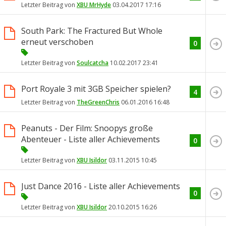
Letzter Beitrag von
XBU MrHyde
03.04.2017
17:16
South Park: The Fractured But Whole
erneut verschoben
0
Letzter Beitrag von
Soulcatcha
10.02.2017
23:41
Port Royale 3 mit 3GB Speicher spielen?
4
Letzter Beitrag von
TheGreenChris
06.01.2016
16:48
Peanuts - Der Film: Snoopys große
Abenteuer - Liste aller Achievements
0
Letzter Beitrag von
XBU Isildor
03.11.2015
10:45
Just Dance 2016 - Liste aller Achievements
0
Letzter Beitrag von
XBU Isildor
20.10.2015
16:26