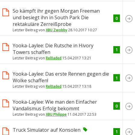
So kämpft ihr gegen Morgan Freeman
und besiegt ihn in South Park Die
0
rektakuläre Zerreißprobe
Letzter Beitrag von
XBU Zwobby
28.10.2017
10:27
Yooka-Laylee: Die Rutsche in Hivory
1
Towers schaffen
Letzter Beitrag von
Rel0aded
15.04.2017
13:21
Yooka-Laylee: Das erste Rennen gegen die
1
Wolke schaffen!
Letzter Beitrag von
Rel0aded
15.04.2017
13:18
Yooka-Laylee: Wie man den Einfacher
0
Vandalismus Erfolg bekommt
Letzter Beitrag von
XBU Philippe
11.04.2017
22:53
Truck Simulator auf Konsolen
1