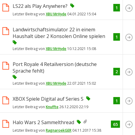
LS22 als Play Anywhere?
1
Letzter Beitrag von
XBU MrHyde
04.01.2022
15:04
Landwirtschaftsimulator 22 in einem
Haushalt über 2 Konsolen Online spielen
1
Letzter Beitrag von
XBU MrHyde
10.12.2021
15:08
Port Royale 4 Retailversion (deutsche
Sprache fehlt)
2
Letzter Beitrag von
XBU MrHyde
22.07.2021
15:02
XBOX Spiele Digital auf Series S
1
Letzter Beitrag von
Knuffte
26.12.2020
22:19
Halo Wars 2 Sammelthread
65
Letzter Beitrag von
RagnaroekGER
04.11.2017
15:38