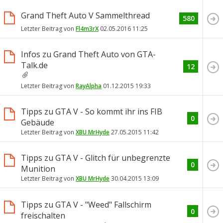
Grand Theft Auto V Sammelthread
580
Letzter Beitrag von
Fl4m3rX
02.05.2016
11:25
Infos zu Grand Theft Auto von GTA-
Talk.de
12
Letzter Beitrag von
RayAlpha
01.12.2015
19:33
Tipps zu GTA V - So kommt ihr ins FIB
0
Gebäude
Letzter Beitrag von
XBU MrHyde
27.05.2015
11:42
Tipps zu GTA V - Glitch für unbegrenzte
0
Munition
Letzter Beitrag von
XBU MrHyde
30.04.2015
13:09
Tipps zu GTA V - "Weed" Fallschirm
0
freischalten