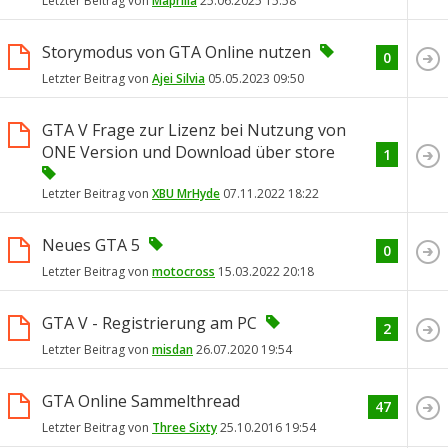
Letzter Beitrag von
Maprilia
25.06.2025
15:58
Storymodus von GTA Online nutzen
0
Letzter Beitrag von
Ajei Silvia
05.05.2023
09:50
GTA V Frage zur Lizenz bei Nutzung von
ONE Version und Download über store
1
Letzter Beitrag von
XBU MrHyde
07.11.2022
18:22
Neues GTA 5
0
Letzter Beitrag von
motocross
15.03.2022
20:18
GTA V - Registrierung am PC
2
Letzter Beitrag von
misdan
26.07.2020
19:54
GTA Online Sammelthread
47
Letzter Beitrag von
Three Sixty
25.10.2016
19:54