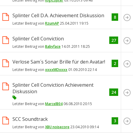
Letzter Beitrag von
logiCopter
03.10.2013
09:48
Splinter Cell D.A. Achievement Diskussion
8
Letzter Beitrag von
RzumAP
25.04.2011
19:15
Splinter Cell Conviction
27
Letzter Beitrag von
Babyface
14.01.2011
18:25
Verlose Sam´s Sonar Brille für den Avatar!
2
Letzter Beitrag von
xxxxMDxxxx
01.09.2010
22:14
Splinter Cell Conviction Achievement
Diskussion
24
Letzter Beitrag von
MarcelB04
06.08.2010
20:15
SCC Soundtrack
3
Letzter Beitrag von
XBU noisecore
23.04.2010
09:14