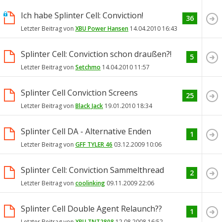
Ich habe Splinter Cell: Conviction!
36
Letzter Beitrag von
XBU Power Hansen
14.04.2010
16:43
Splinter Cell: Conviction schon draußen?!
5
Letzter Beitrag von
Setchmo
14.04.2010
11:57
Splinter Cell Conviction Screens
25
Letzter Beitrag von
Black Jack
19.01.2010
18:34
Splinter Cell DA - Alternative Enden
1
Letzter Beitrag von
GFF TYLER 46
03.12.2009
10:06
Splinter Cell: Conviction Sammelthread
2
Letzter Beitrag von
coolinking
09.11.2009
22:06
Splinter Cell Double Agent Relaunch??
1
Letzter Beitrag von
XBU TNT2808
12.08.2008
16:52