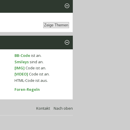
BB-Code
ist
an
.
Smileys
sind
an
.
[IMG]
Code ist
an
.
[VIDEO]
Code ist
an
.
HTML-Code ist
aus
.
Foren-Regeln
Kontakt
|
Nach oben