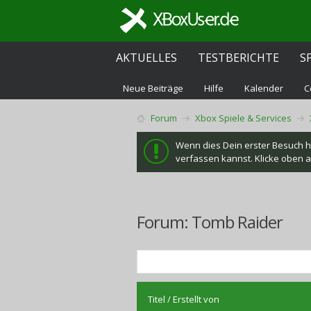
AKTUELLES
TESTBERICHTE
S
Neue Beiträge
Hilfe
Kalender
C
Forum
Xbox Spiele & Services
Wenn dies Dein erster Besuch hie
verfassen kannst. Klicke oben au
Forum:
Tomb Raider
Titel
/
Erstellt von