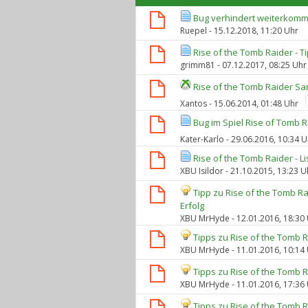
Bug verhindert weiterkomm
Ruepel
- 15.12.2018, 11:20 Uhr
Rise of the Tomb Raider - 
grimm81
- 07.12.2017, 08:25 Uhr
Rise of the Tomb Raider S
Xantos
- 15.06.2014, 01:48 Uhr
Bug im Spiel Rise of Tomb 
Kater-Karlo
- 29.06.2016, 10:34 U
Rise of the Tomb Raider - L
XBU Isildor
- 21.10.2015, 13:23 U
Tipp zu Rise of the Tomb Ra
Erfolg
XBU MrHyde
- 12.01.2016, 18:30
Tipps zu Rise of the Tomb 
XBU MrHyde
- 11.01.2016, 10:14
Tipps zu Rise of the Tomb 
XBU MrHyde
- 11.01.2016, 17:36
Tipps zu Rise of the Tomb 