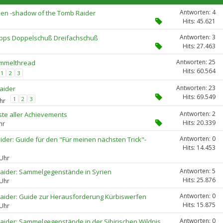
Antworten: 4
en -shadow of the Tomb Raider
Hits: 45.621
Antworten: 3
Tipps Doppelschuß Dreifachschuß
Hits: 27.463
Antworten: 25
ammelthread
Hits: 60.564
1
2
3
Antworten: 23
Raider
Hits: 69.549
1
2
3
hr
Antworten: 2
iste aller Achievements
Hits: 20.339
hr
Antworten: 0
ider: Guide für den "Für meinen nächsten Trick"-
Hits: 14.453
 Uhr
Antworten: 5
Raider: Sammelgegenstände in Syrien
Hits: 25.876
 Uhr
Antworten: 0
Raider: Guide zur Herausforderung Kürbiswerfen
Hits: 15.875
 Uhr
Antworten: 0
Raider: Sammelgegenstände in der Sibirischen Wildnis