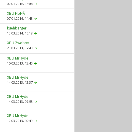
07.01.2016,
15:04
XBU FloNÄ
07.01.2016,
14:48
kuehberger
13.03.2014,
16:18
XBU Zwobby
20.03.2013,
07:43
XBU MrHyde
15.03.2013,
13:40
XBU MrHyde
14.03.2013,
12:37
XBU MrHyde
14.03.2013,
09:58
XBU MrHyde
12.03.2013,
10:49