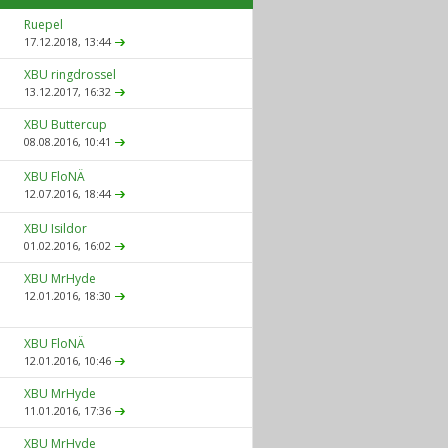
Ruepel
17.12.2018,
13:44
XBU ringdrossel
13.12.2017,
16:32
XBU Buttercup
08.08.2016,
10:41
XBU FloNÄ
12.07.2016,
18:44
XBU Isildor
01.02.2016,
16:02
XBU MrHyde
12.01.2016,
18:30
XBU FloNÄ
12.01.2016,
10:46
XBU MrHyde
11.01.2016,
17:36
XBU MrHyde