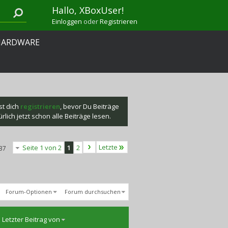
Hallo, XBoxUser!
Einloggen
oder
Registrieren
HARDWARE
st dich
registrieren
, bevor Du Beiträge
lich jetzt schon alle Beiträge lesen.
Letzte
Seite 1 von 2
1
2
37
Forum-Optionen
Forum durchsuchen
Letzter Beitrag von