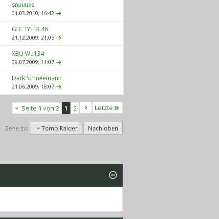
snuuuke
01.03.2010,
16:42
GFF TYLER 46
21.12.2009,
21:05
XBU Wu134
09.07.2009,
11:07
Dark Schneemann
21.06.2009,
18:07
Letzte
Seite 1 von 2
1
2
Gehe zu:
Tomb Raider
Nach oben