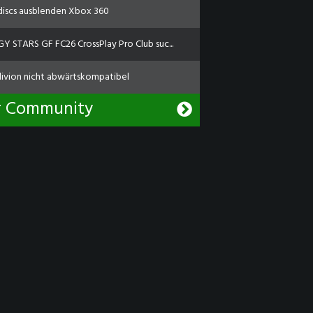
discs ausblenden Xbox 360
Y STARS GF FC26 CrossPlay Pro Club suc...
livion nicht abwärtskompatibel
r Community