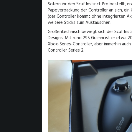
Sofern ihr den Scuf Instinct Pro bestellt, e
Pappverpackung der Controller an sich, ein
(der Controller kommt ohne integrierten Ak
weitere Sticks zum Austauschen.
Größentechnisch bewegt sich der Scuf Inst
Designs. Mit rund 295 Gramm ist er etwa 20
Xbox-Series-Controller, aber immerhin auch 
Controller Series 2.