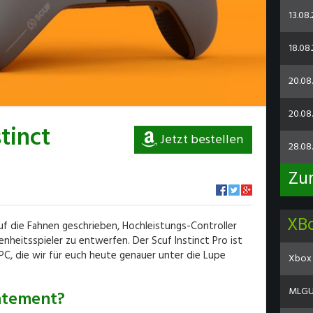
13.08
18.08.
20.08
20.08.
tinct
Jetzt bestellen
28.08
Zu
XB
 auf die Fahnen geschrieben, Hochleistungs-Controller
enheitsspieler zu entwerfen. Der Scuf Instinct Pro ist
PC, die wir für euch heute genauer unter die Lupe
Xbox 
MLGU 
atement?