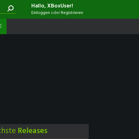
Hallo, XBoxUser!
Einloggen
oder
Registrieren
E
chste
Releases