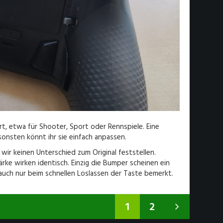
iert, etwa für Shooter, Sport oder Rennspiele. Eine
sonsten könnt ihr sie einfach anpassen.
wir keinen Unterschied zum Original feststellen.
rke wirken identisch. Einzig die Bumper scheinen ein
auch nur beim schnellen Loslassen der Taste bemerkt.
1
2