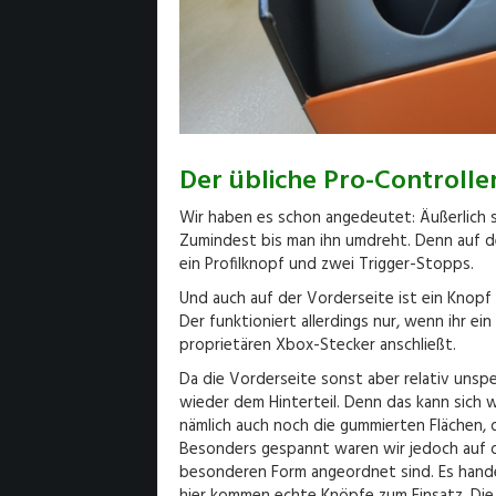
Der übliche Pro-Controlle
Wir haben es schon angedeutet: Äußerlich s
Zumindest bis man ihn umdreht. Denn auf de
ein Profilknopf und zwei Trigger-Stopps.
Und auch auf der Vorderseite ist ein Knop
Der funktioniert allerdings nur, wenn ihr e
proprietären Xbox-Stecker anschließt.
Da die Vorderseite sonst aber relativ unspe
wieder dem Hinterteil. Denn das kann sich 
nämlich auch noch die gummierten Flächen, d
Besonders gespannt waren wir jedoch auf di
besonderen Form angeordnet sind. Es handel
hier kommen echte Knöpfe zum Einsatz. Die 