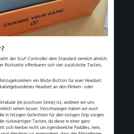
r?
ieht der Scuf-Controller dem Standard ziemlich ähnlich.
r Rückseite offenbaren sich vier zusätzliche Tasten,
f hinzugekommen: ein Mute-Button für euer Headset.
in kabelgebundenes Headset an den Klinken- oder
ktakulär (im positiven Sinne) ist, widmen wir uns
wirklich sehen lassen. Verschwiegen haben wir euch
ie in hitzigen Gefechten für den nötigen Grip sorgen.
e rückwärtigen Tasten, da diese in einer ganz
t sich hierbei nicht um irgendwelche Paddles, nein,
sind allerdings so angeordnet, dass der Mittelfinger