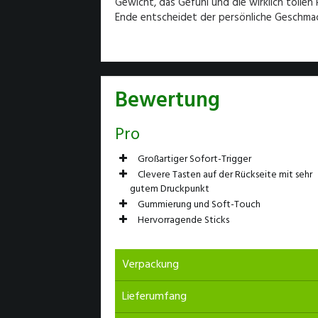
Gewicht, das Gefühl und die wirklich tollen
Ende entscheidet der persönliche Geschmack
Bewertung
Pro
Großartiger Sofort-Trigger
Clevere Tasten auf der Rückseite mit sehr
gutem Druckpunkt
Gummierung und Soft-Touch
Hervorragende Sticks
8 von 10
Verpackung
7 von 10
Lieferumfang