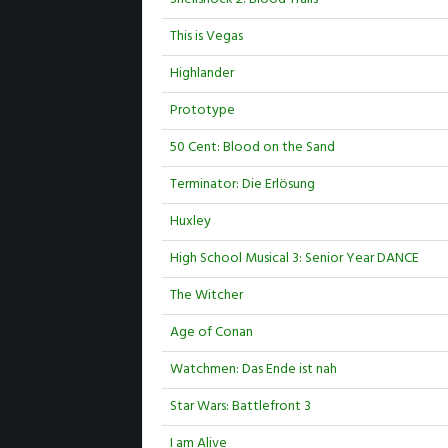
This is Vegas
Highlander
Prototype
50 Cent: Blood on the Sand
Terminator: Die Erlösung
Huxley
High School Musical 3: Senior Year DANCE
The Witcher
Age of Conan
Watchmen: Das Ende ist nah
Star Wars: Battlefront 3
I am Alive