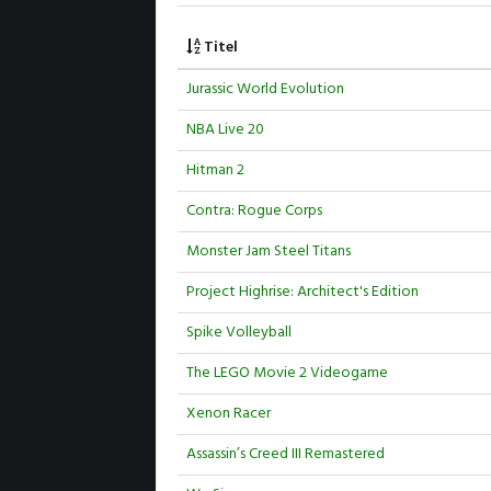
Titel
Jurassic World Evolution
NBA Live 20
Hitman 2
Contra: Rogue Corps
Monster Jam Steel Titans
Project Highrise: Architect's Edition
Spike Volleyball
The LEGO Movie 2 Videogame
Xenon Racer
Assassin’s Creed III Remastered