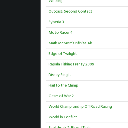
We Sing
Outcast: Second Contact
Syberia 3
Moto Racer 4
Mark McMorris Infinite Air
Edge of Twilight
Rapala Fishing Frenzy 2009
Disney Sing It
Hail to the Chimp
Gears of War 2
World Championship Off Road Racing
World in Conflict
Shellshock 2: Blood Trails