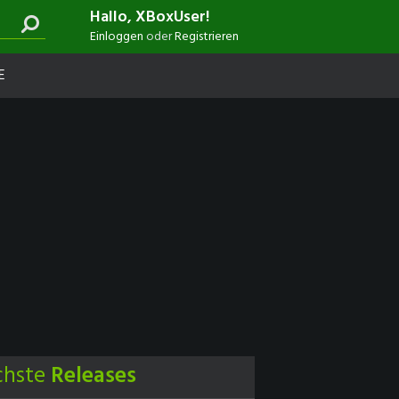
Hallo, XBoxUser!
Einloggen
oder
Registrieren
E
chste
Releases