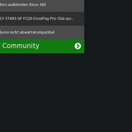
discs ausblenden Xbox 360
Y STARS GF FC26 CrossPlay Pro Club suc...
livion nicht abwärtskompatibel
r Community