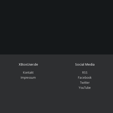
XBoxUser.de
Social Media
Kontakt
RSS
Impressum
Facebook
Twitter
YouTube