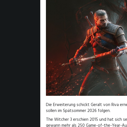
Die Erweiterung schickt Geralt von Riva er
sollen im Spätsommer 2026 folgen.
The Witcher 3 erschien 2015 und hat sich se
gewann mehr als 250 Game-of-the-Year-Au