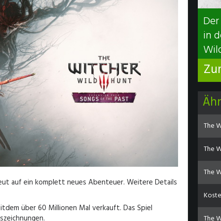
Der
in 
Wild
Zu
Äh
The W
The Wi
The W
neut auf ein komplett neues Abenteuer. Weitere Details
Koste
itdem über 60 Millionen Mal verkauft. Das Spiel
szeichnungen.
The Wi