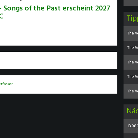
 Songs of the Past erscheint 2027
C
Ti
The Wi
The W
The Wi
The Wi
rfassen.
The Wi
Nä
13.08