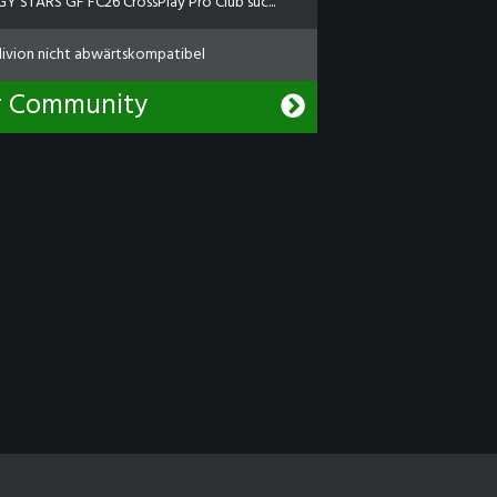
Y STARS GF FC26 CrossPlay Pro Club suc...
livion nicht abwärtskompatibel
r Community