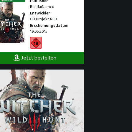
Publisher
BandaiNamco
Entwickler
CD Projekt RED
Erscheinungsdatum
19.05.2015
Jetzt bestellen