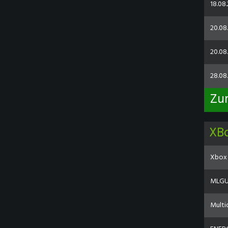
18.08.
20.08
20.08.
28.08
Zu
XB
Xbox 
MLGU 
Multi