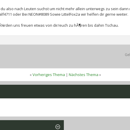
du also nach Leuten suchst um nicht mehr allein unterwegs zu sein dann 
lf4711 oder Bei NEON#8089 Sowie LittelFox2a wir helfen dir gerne weiter.
Ã¼rden uns freuen etwas von dir/euch zu hÃ¶ren bis dahin Tschau.
Ge
«
Vorheriges Thema
|
Nächstes Thema
»