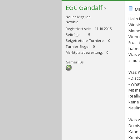
EGC Gandalf
ML
Neues Mitglied
Hallo
Newbie
Wir s
Registriert seit
11.10.2015
Momen
Beiträge
5
Wenn 
Beigetretene Turniere
0
Frust
Turnier Siege
0
haben
Marktplatzbewertung
0
Was w
simula
Gamer IDs
Was W
- Disc
- Wha
Mit m
Reall
keine
Neuli
Was wi
Du bis
Kanns
Komisc