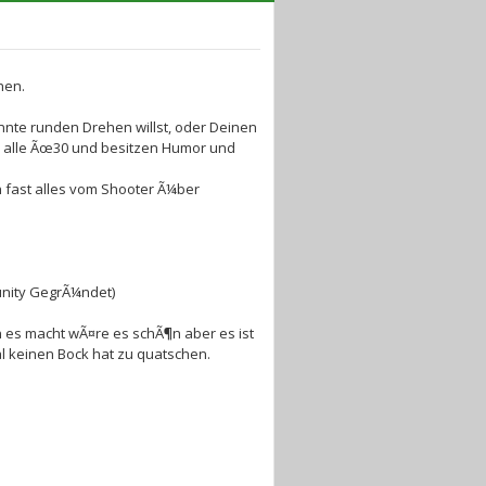
hen.
nte runden Drehen willst, oder Deinen
nd alle Ãœ30 und besitzen Humor und
n fast alles vom Shooter Ã¼ber
nity GegrÃ¼ndet)
n es macht wÃ¤re es schÃ¶n aber es ist
al keinen Bock hat zu quatschen.