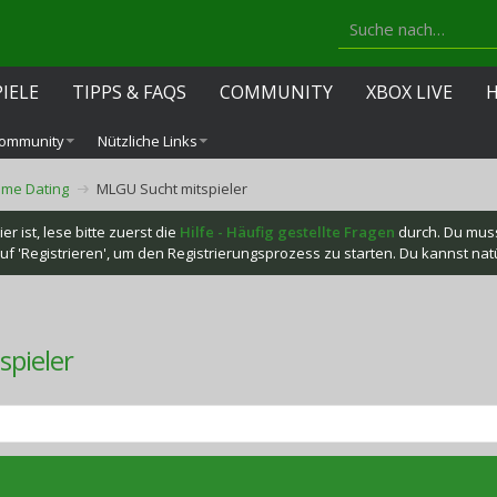
PIELE
TIPPS & FAQS
COMMUNITY
XBOX LIVE
ommunity
Nützliche Links
me Dating
MLGU Sucht mitspieler
r ist, lese bitte zuerst die
Hilfe - Häufig gestellte Fragen
durch. Du mus
f 'Registrieren', um den Registrierungsprozess zu starten. Du kannst natür
pieler