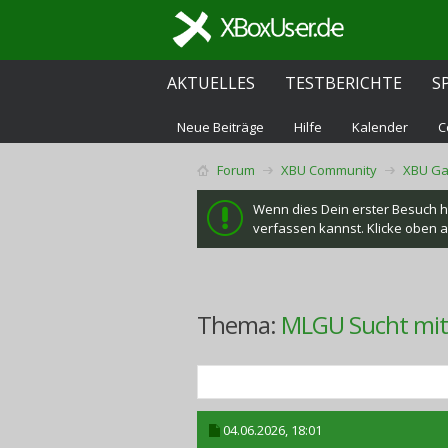
AKTUELLES
TESTBERICHTE
S
Neue Beiträge
Hilfe
Kalender
C
Forum
XBU Community
XBU Ga
Wenn dies Dein erster Besuch hie
verfassen kannst. Klicke oben au
Thema:
MLGU Sucht mits
04.06.2026,
18:01