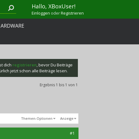
Hallo, XBoxUser!
Einloggen
oder
Registrieren
HARDWARE
st dich
registrieren
, bevor Du Beiträge
lich jetzt schon alle Beiträge lesen.
Ergebnis 1 bis 1 von 1
Themen-Optionen
Anzeige
#1