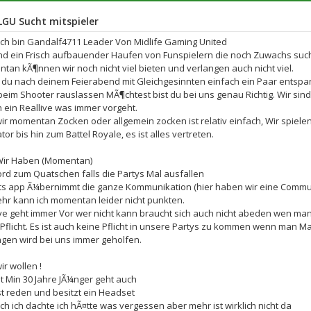
GU Sucht mitspieler
 Ich bin Gandalf4711 Leader Von Midlife Gaming United
ind ein Frisch aufbauender Haufen von Funspielern die noch Zuwachs suc
tan kÃ¶nnen wir noch nicht viel bieten und verlangen auch nicht viel.
du nach deinem Feierabend mit Gleichgesinnten einfach ein Paar entspan
 beim Shooter rauslassen MÃ¶chtest bist du bei uns genau Richtig. Wir si
 ein Reallive was immer vorgeht.
ir momentan Zocken oder allgemein zocken ist relativ einfach, Wir spiele
tor bis hin zum Battel Royale, es ist alles vertreten.
ir Haben (Momentan)
ord zum Quatschen falls die Partys Mal ausfallen
ts app Ã¼bernimmt die ganze Kommunikation (hier haben wir eine Commu
ehr kann ich momentan leider nicht punkten.
ive geht immer Vor wer nicht kann braucht sich auch nicht abeden wen ma
 Pflicht. Es ist auch keine Pflicht in unsere Partys zu kommen wenn man M
ngen wird bei uns immer geholfen.
r wollen !
t Min 30 Jahre JÃ¼nger geht auch
t reden und besitzt ein Headset
h ich dachte ich hÃ¤tte was vergessen aber mehr ist wirklich nicht da