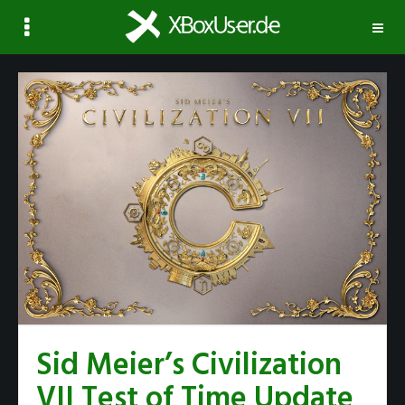
Navi
ausk
Sid Meier’s Civilization
VII Test of Time Update