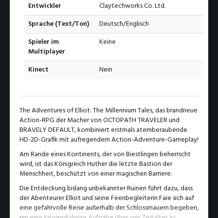
Entwickler
Claytechworks Co. Ltd.
Sprache (Text/Ton)
Deutsch/Englisch
Spieler im
Keine
Multiplayer
Kinect
Nein
The Adventures of Elliot: The Millennium Tales, das brandneue
Action-RPG der Macher von OCTOPATH TRAVELER und
BRAVELY DEFAULT, kombiniert erstmals atemberaubende
HD-2D-Grafik mit aufregendem Action-Adventure-Gameplay!
Am Rande eines Kontinents, der von Biestlingen beherrscht
wird, ist das Königreich Huther die letzte Bastion der
Menschheit, beschützt von einer magischen Barriere.
Die Entdeckung bislang unbekannter Ruinen führt dazu, dass
der Abenteurer Elliot und seine Feenbegleiterin Faie sich auf
eine gefahrvolle Reise außerhalb der Schlossmauern begeben,
um eine tausendjährige Aufgabe über vier Zeitalter zu