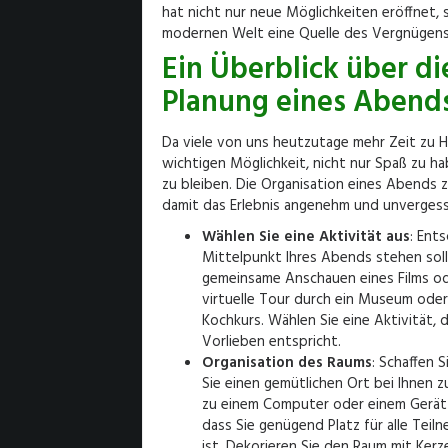
hat nicht nur neue Möglichkeiten eröffnet,
modernen Welt eine Quelle des Vergnügens u
Ein Überblick über d
Planung eines Abend
Da viele von uns heutzutage mehr Zeit zu H
wichtigen Möglichkeit, nicht nur Spaß zu h
zu bleiben. Die Organisation eines Abends 
damit das Erlebnis angenehm und unvergessl
Wählen Sie eine Aktivität aus
: Ents
Mittelpunkt Ihres Abends stehen soll.
gemeinsame Anschauen eines Films ode
virtuelle Tour durch ein Museum oder 
Kochkurs. Wählen Sie eine Aktivität, d
Vorlieben entspricht.
Organisation des Raums
: Schaffen
Sie einen gemütlichen Ort bei Ihnen 
zu einem Computer oder einem Gerät f
dass Sie genügend Platz für alle Teil
ist. Dekorieren Sie den Raum mit Ker