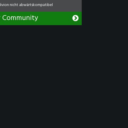
livion nicht abwärtskompatibel
r Community