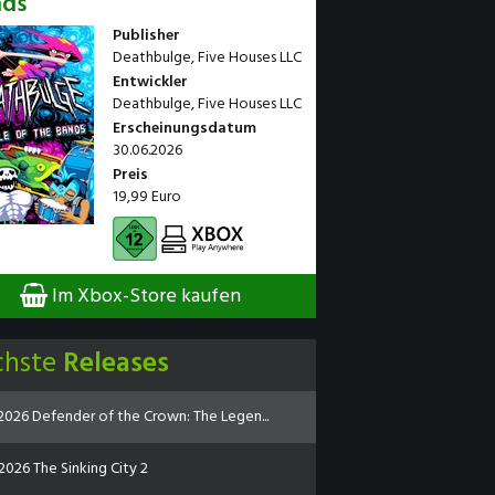
nds
Publisher
Deathbulge, Five Houses LLC
Entwickler
Deathbulge, Five Houses LLC
Erscheinungsdatum
30.06.2026
Preis
19,99 Euro
Im Xbox-Store kaufen
chste
Releases
.2026 Defender of the Crown: The Legen...
2026 The Sinking City 2