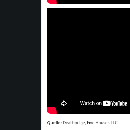
Quelle:
Deathbulge, Five Houses LLC