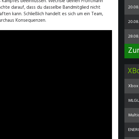
es Kampfes beeinflussen. Wechsle deinen Frontmann
20.08
achte darauf, dass du dasselbe Bandmitglied nicht
kraften kann. Schließlich handelt es sich um ein Team,
durchaus Konsequenzen.
20.08.
28.08
Zu
XB
Xbox 
MLGU 
Multi
ENERG