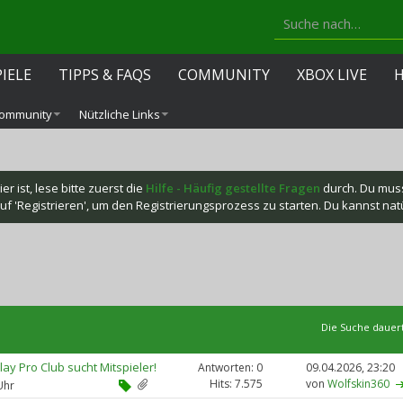
PIELE
TIPPS & FAQS
COMMUNITY
XBOX LIVE
ommunity
Nützliche Links
r ist, lese bitte zuerst die
Hilfe - Häufig gestellte Fragen
durch. Du mus
f 'Registrieren', um den Registrierungsprozess zu starten. Du kannst natür
Die Suche dauer
y Pro Club sucht Mitspieler!
Antworten: 0
09.04.2026,
23:20
Hits: 7.575
von
Wolfskin360
Uhr