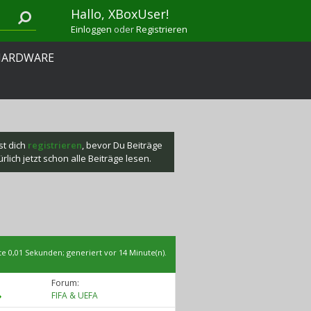
Hallo, XBoxUser!
Einloggen
oder
Registrieren
HARDWARE
st dich
registrieren
, bevor Du Beiträge
lich jetzt schon alle Beiträge lesen.
te
0,01
Sekunden; generiert vor 14 Minute(n).
Forum:
FIFA & UEFA