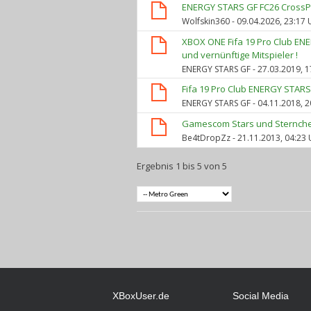
ENERGY STARS GF FC26 CrossPla
Wolfskin360
- 09.04.2026, 23:17 
XBOX ONE Fifa 19 Pro Club EN
und vernünftige Mitspieler !
ENERGY STARS GF
- 27.03.2019, 1
Fifa 19 Pro Club ENERGY STARS 
ENERGY STARS GF
- 04.11.2018, 2
Gamescom Stars und Sternch
Be4tDropZz
- 21.11.2013, 04:23 
Ergebnis 1 bis 5 von 5
XBoxUser.de
Social Media