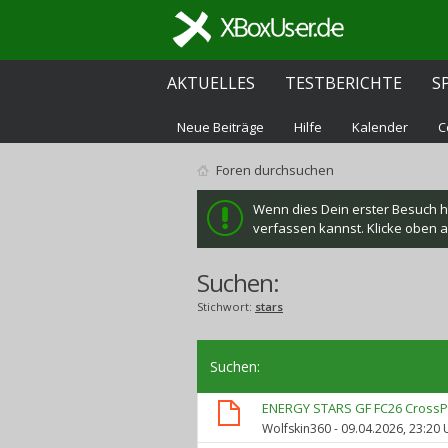
AKTUELLES
TESTBERICHTE
S
Neue Beiträge
Hilfe
Kalender
C
Foren durchsuchen
Wenn dies Dein erster Besuch hie
verfassen kannst. Klicke oben au
Suchen:
Stichwort:
stars
Suchen
:
ENERGY STARS GF FC26 CrossPla
Wolfskin360
- 09.04.2026, 23:20 