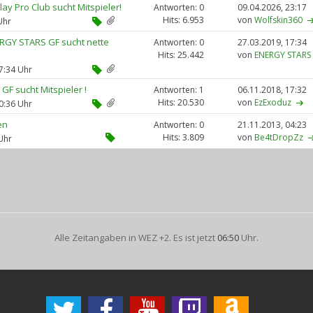
y Pro Club sucht Mitspieler!
Antworten: 0
09.04.2026,
23:17
Hits: 6.953
von
Wolfskin360
Uhr
ERGY STARS GF sucht nette
Antworten: 0
27.03.2019,
17:34
Hits: 25.442
von
ENERGY STARS
7:34 Uhr
GF sucht Mitspieler !
Antworten: 1
06.11.2018,
17:32
Hits: 20.530
von
EzExoduz
0:36 Uhr
en
Antworten: 0
21.11.2013,
04:23
Hits: 3.809
von
Be4tDropZz
Uhr
Alle Zeitangaben in WEZ +2. Es ist jetzt
06:50
Uhr.