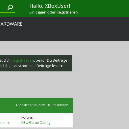
Hallo, XBoxUser!
Einloggen
oder
Registrieren
HARDWARE
st dich
registrieren
, bevor Du Beiträge
lich jetzt schon alle Beiträge lesen.
Die Suche dauerte
0,01
Sekunden.
Forum:
XBU Game Dating
.de