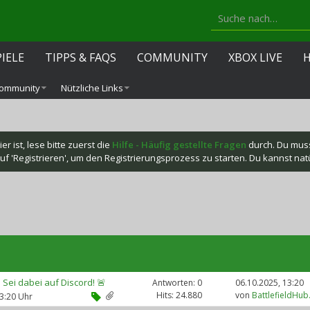
PIELE
TIPPS & FAQS
COMMUNITY
XBOX LIVE
ommunity
Nützliche Links
r ist, lese bitte zuerst die
Hilfe - Häufig gestellte Fragen
durch. Du mus
f 'Registrieren', um den Registrierungsprozess zu starten. Du kannst natür
– Sei dabei auf Discord! 🚨
Antworten: 0
06.10.2025,
13:20
Hits: 24.880
von
BattlefieldHub
13:20 Uhr