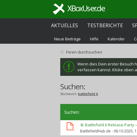
AKTUELLES
TESTBERICHTE
S
Neue Beiträge
Hilfe
Kalender
C
Foren durchsuchen
Wenn dies Dein erster Besuch hie
verfassen kannst. Klicke oben au
Suchen:
Stichwort:
battlefield 6
Suchen
:
🚨 Battlefield 6 Release-Party 
BattlefieldHub.de
- 06.10.2025, 